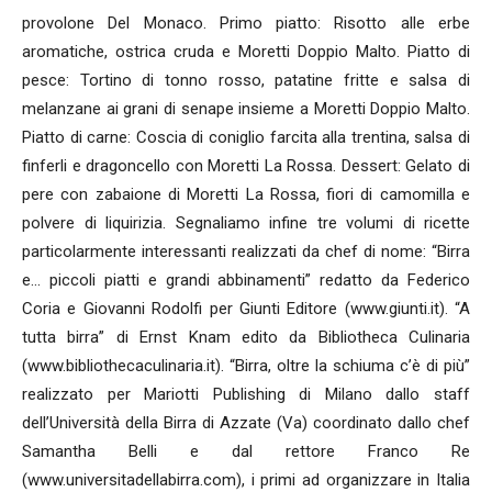
provolone Del Monaco. Primo piatto: Risotto alle erbe
aromatiche, ostrica cruda e Moretti Doppio Malto. Piatto di
pesce: Tortino di tonno rosso, patatine fritte e salsa di
melanzane ai grani di senape insieme a Moretti Doppio Malto.
Piatto di carne: Coscia di coniglio farcita alla trentina, salsa di
finferli e dragoncello con Moretti La Rossa. Dessert: Gelato di
pere con zabaione di Moretti La Rossa, fiori di camomilla e
polvere di liquirizia. Segnaliamo infine tre volumi di ricette
particolarmente interessanti realizzati da chef di nome: “Birra
e... piccoli piatti e grandi abbinamenti” redatto da Federico
Coria e Giovanni Rodolfi per Giunti Editore (www.giunti.it). “A
tutta birra” di Ernst Knam edito da Bibliotheca Culinaria
(www.bibliothecaculinaria.it). “Birra, oltre la schiuma c’è di più”
realizzato per Mariotti Publishing di Milano dallo staff
dell’Università della Birra di Azzate (Va) coordinato dallo chef
Samantha Belli e dal rettore Franco Re
(www.universitadellabirra.com), i primi ad organizzare in Italia