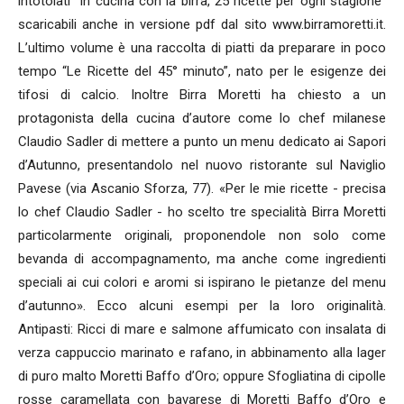
intotolati “In cucina con la birra, 25 ricette per ogni stagione”
scaricabili anche in versione pdf dal sito www.birramoretti.it.
L’ultimo volume è una raccolta di piatti da preparare in poco
tempo “Le Ricette del 45° minuto”, nato per le esigenze dei
tifosi di calcio. Inoltre Birra Moretti ha chiesto a un
protagonista della cucina d’autore come lo chef milanese
Claudio Sadler di mettere a punto un menu dedicato ai Sapori
d’Autunno, presentandolo nel nuovo ristorante sul Naviglio
Pavese (via Ascanio Sforza, 77). «Per le mie ricette - precisa
lo chef Claudio Sadler - ho scelto tre specialità Birra Moretti
particolarmente originali, proponendole non solo come
bevanda di accompagnamento, ma anche come ingredienti
speciali ai cui colori e aromi si ispirano le pietanze del menu
d’autunno». Ecco alcuni esempi per la loro originalità.
Antipasti: Ricci di mare e salmone affumicato con insalata di
verza cappuccio marinato e rafano, in abbinamento alla lager
di puro malto Moretti Baffo d’Oro; oppure Sfogliatina di cipolle
rosse caramellata con bavarese di Moretti Baffo d’Oro e