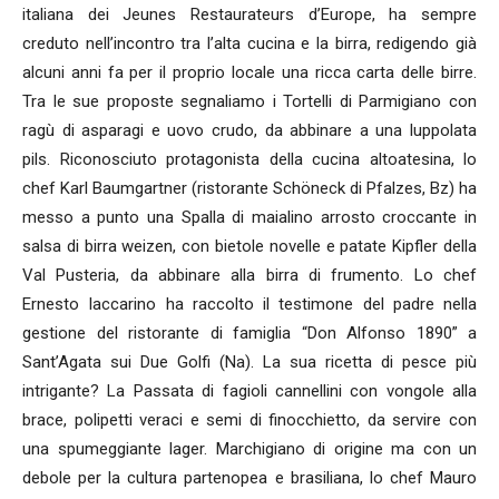
italiana dei Jeunes Restaurateurs d’Europe, ha sempre
creduto nell’incontro tra l’alta cucina e la birra, redigendo già
alcuni anni fa per il proprio locale una ricca carta delle birre.
Tra le sue proposte segnaliamo i Tortelli di Parmigiano con
ragù di asparagi e uovo crudo, da abbinare a una luppolata
pils. Riconosciuto protagonista della cucina altoatesina, lo
chef Karl Baumgartner (ristorante Schöneck di Pfalzes, Bz) ha
messo a punto una Spalla di maialino arrosto croccante in
salsa di birra weizen, con bietole novelle e patate Kipfler della
Val Pusteria, da abbinare alla birra di frumento. Lo chef
Ernesto Iaccarino ha raccolto il testimone del padre nella
gestione del ristorante di famiglia “Don Alfonso 1890” a
Sant’Agata sui Due Golfi (Na). La sua ricetta di pesce più
intrigante? La Passata di fagioli cannellini con vongole alla
brace, polipetti veraci e semi di finocchietto, da servire con
una spumeggiante lager. Marchigiano di origine ma con un
debole per la cultura partenopea e brasiliana, lo chef Mauro