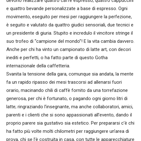
devono realizzare quattro caffè espresso, quattro cappuccini
e quattro bevande personalizzate a base di espresso. Ogni
movimento, eseguito per mesi per raggiungere la perfezione,
è seguito e valutato da quattro giudici sensoriali, due tecnici e
un presidente di giuria. Stupito e incredulo il vincitore stringe il
suo trofeo di “campione del mondo”! E la vita cambia davvero.
Anche per chi ha vinto un campionato di latte art, con decori
inediti e perfetti, o ha fatto parte di questo Gotha
internazionale della caffetteria.
Svanita la tensione della gara, comunque sia andata, la mente
fa un rapido ripasso dei mesi trascorsi ad allenarsi fuori
orario, macinando chili di caffè fornito da una torrefazione
generosa, per chi è fortunato, o pagando ogni giorno litri di
latte; ringraziando l’insegnante, ma anche collaboratori, amici,
parenti e i clienti che si sono appassionati all’evento, dando il
proprio parere sia gustativo sia estetico. Per prepararsi c’è chi
ha fatto più volte molti chilometri per raggiungere un’area di
prova, chi se l’è costruita in casa, con tutte le apparecchiature