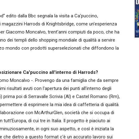
” edito dalla Bbc segnala la visita a Ca'puccino,
ndi magazzini Harrods di Knightsbridge, come un'esperienza
 per Giacomo Moncalvo, trent'anni compiuti da poco, che ha
uno dei templi dello shopping mondiale di qualità a servire
ezzo mondo con prodotti superselezionati che diffondono la
osizionare Ca'puccino all'interno di Harrods?
iacomo Moncalvo -. Provengo da una famiglia che da sempre
 risultati avuti con l'apertura dei punti all'interno degli
) prima poi di Serravalle Scrivia (Al) e Castel Romano (Rm),
rmettere di esprimere la mia idea di caffetteria di qualità.
ollaborazione con McArthurGlen, società che si occupa di
tutt'Europa, di cui tre in Italia. Il progetto è piaciuto ai
minuziosamente, in ogni suo aspetto, e così è iniziata la
ire che dietro a questo format c'è un accurato lavoro sui