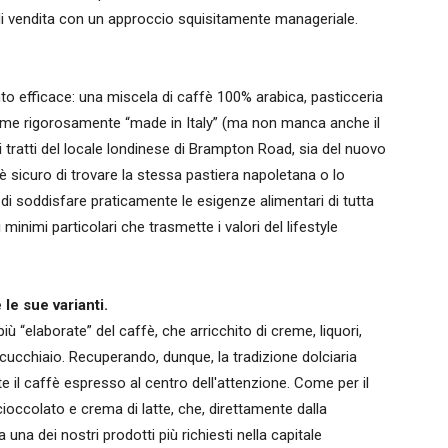
 di vendita con un approccio squisitamente manageriale.
to efficace: una miscela di caffè 100% arabica, pasticceria
 prime rigorosamente “made in Italy” (ma non manca anche il
 si tratti del locale londinese di Brampton Road, sia del nuovo
e è sicuro di trovare la stessa pastiera napoletana o lo
 di soddisfare praticamente le esigenze alimentari di tutta
minimi particolari che trasmette i valori del lifestyle
le sue varianti.
iù “elaborate” del caffè, che arricchito di creme, liquori,
 cucchiaio. Recuperando, dunque, la tradizione dolciaria
te il caffè espresso al centro dell'attenzione. Come per il
 cioccolato e crema di latte, che, direttamente dalla
a una dei nostri prodotti più richiesti nella capitale