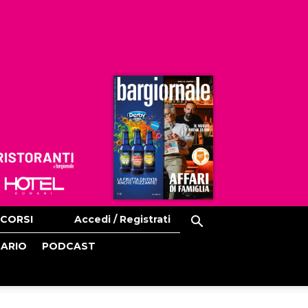
Ristoranti
Hoteldomani
CORSI
Accedi / Registrati
CARIO
PODCAST