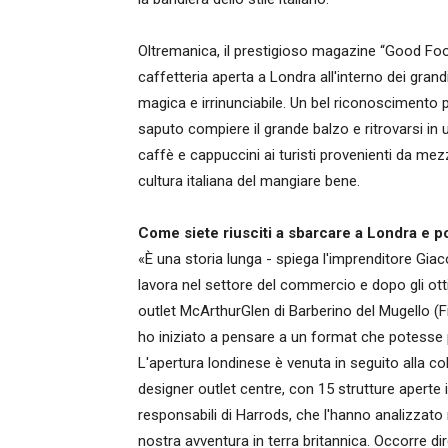
Oltremanica, il prestigioso magazine “Good Food
caffetteria aperta a Londra all'interno dei gra
magica e irrinunciabile. Un bel riconoscimento
saputo compiere il grande balzo e ritrovarsi in 
caffè e cappuccini ai turisti provenienti da m
cultura italiana del mangiare bene.
Come siete riusciti a sbarcare a Londra e p
«È una storia lunga - spiega l'imprenditore G
lavora nel settore del commercio e dopo gli ottimi
outlet McArthurGlen di Barberino del Mugello (Fi
ho iniziato a pensare a un format che potesse pe
L'apertura londinese è venuta in seguito alla c
designer outlet centre, con 15 strutture aperte in 
responsabili di Harrods, che l'hanno analizzato 
nostra avventura in terra britannica. Occorre d