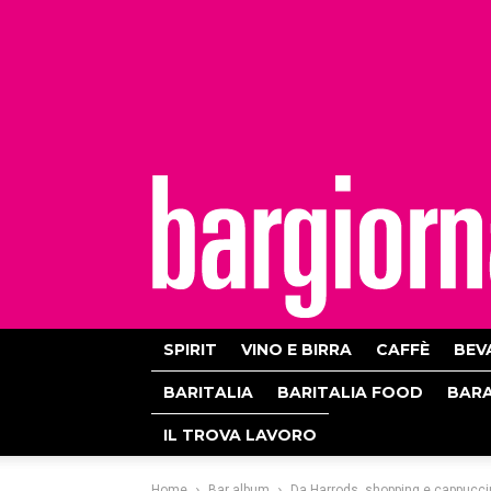
bargiornale
SPIRIT
VINO E BIRRA
CAFFÈ
BEV
BARITALIA
BARITALIA FOOD
BAR
IL TROVA LAVORO
Home
Bar album
Da Harrods, shopping e cappucc