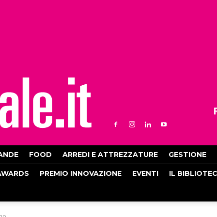
ANDE
FOOD
ARREDI E ATTREZZATURE
GESTIONE
AWARDS
PREMIO INNOVAZIONE
EVENTI
IL BIBLIOTE
ino