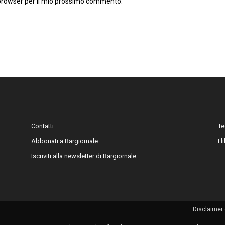
 browser per il mio prossimo commento.
Contatti
Te
Abbonati a Bargiornale
I 
Iscriviti alla newsletter di Bargiornale
Disclaimer 