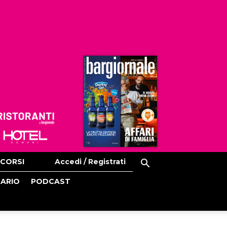
Ristoranti
Hoteldomani
CORSI
Accedi / Registrati
CARIO
PODCAST