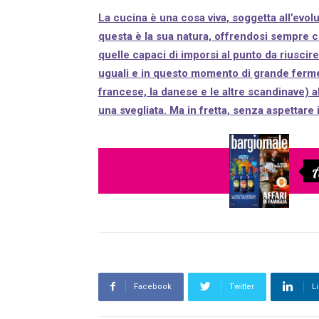
La cucina è una cosa viva, soggetta all’evo
questa è la sua natura, offrendosi sempre co
quelle capaci di imporsi al punto da riuscir
uguali e in questo momento di grande ferme
francese, la danese e le altre scandinave) al
una svegliata. Ma in fretta, senza aspettare 
A
Facebook
Twitter
L