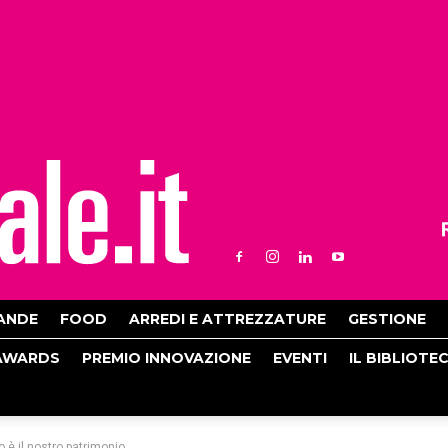
ANDE
FOOD
ARREDI E ATTREZZATURE
GESTIONE
AWARDS
PREMIO INNOVAZIONE
EVENTI
IL BIBLIOTE
 è il nostro patrimonio