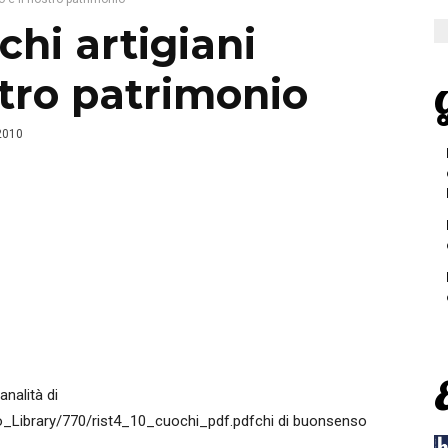
hi artigiani
stro patrimonio
G
 2010
analità di
o_Library/770/rist4_10_cuochi_pdf.pdfchi di buonsenso