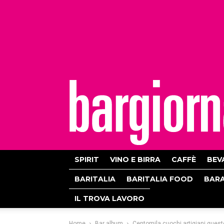
bargiornale
SPIRIT
VINO E BIRRA
CAFFÈ
BEV
BARITALIA
BARITALIA FOOD
BAR
IL TROVA LAVORO
Home
Bar album
Centomila cuochi artigiani questo