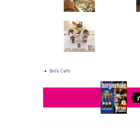
Bio's Cafè
A