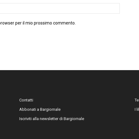
 browser per il mio prossimo commento.
Contatti
Te
Abbonati a Bargiornale
I 
Iscriviti alla newsletter di Bargiornale