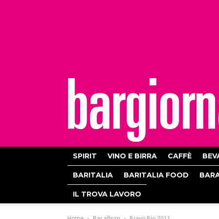
bargiornale
SPIRIT
VINO E BIRRA
CAFFÈ
BEV
BARITALIA
BARITALIA FOOD
BAR
IL TROVA LAVORO
Home
Bar album
Bravo Bio 2011