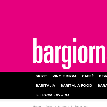
bargiornale
SPIRIT
VINO E BIRRA
CAFFÈ
BEV
BARITALIA
BARITALIA FOOD
BAR
IL TROVA LAVORO
Home
Autori
Articoli di Stefania Leo