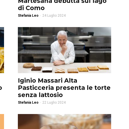
Martesana debutta sul lago
di Como
Stefania Leo
-
24 Luglio 2024
Iginio Massari Alta
o
Pasticceria presenta le torte
senza lattosio
Stefania Leo
-
22 Luglio 2024