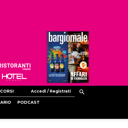
Ristoranti
Hoteldomani
CORSI
Accedi / Registrati
CARIO
PODCAST