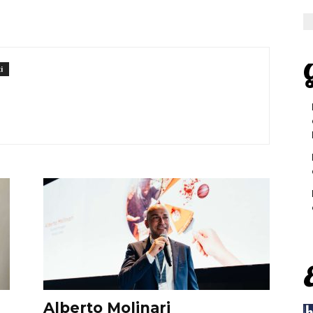
G
i
Alberto Molinari