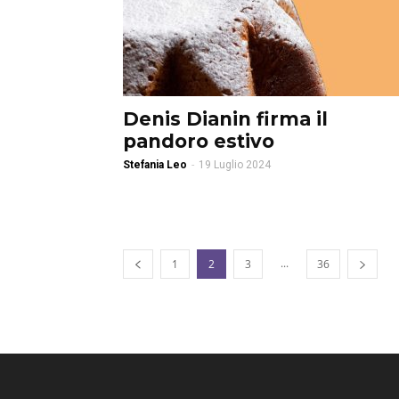
Denis Dianin firma il
pandoro estivo
Stefania Leo
-
19 Luglio 2024
...
1
2
3
36