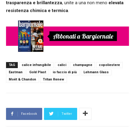
trasparenza e brillantezza
, unite a una non meno
elevata
resistenza chimica e termica
.
Abbonati a Bargiornale
TAG
calice infrangibile
calici
champagne
copoliestere
Eastman
Gold Plast
io faccio di più
Lehmann Glass
Moët & Chandon
Tritan Renew
Facebook
Twitter