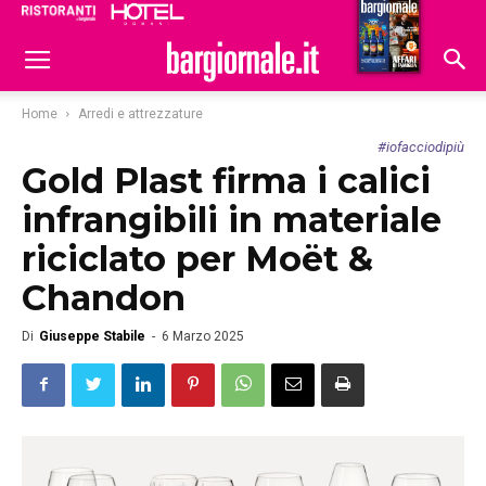
Ristoranti
Hoteldomani
Home
Arredi e attrezzature
#iofacciodipiù
Gold Plast firma i calici
infrangibili in materiale
riciclato per Moët &
Chandon
Di
Giuseppe Stabile
-
6 Marzo 2025