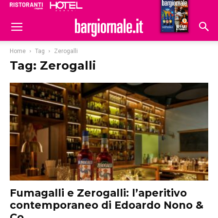
Ristoranti
Hoteldomani
Home
Tag
Zerogalli
Tag: Zerogalli
Fumagalli e Zerogalli: l’aperitivo
contemporaneo di Edoardo Nono &
Co