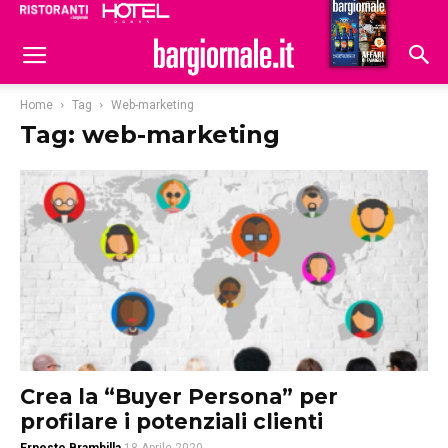
Ristoranti
Hoteldomani
Home
Tag
Web-marketing
Tag: web-marketing
Crea la “Buyer Persona” per
profilare i potenziali clienti