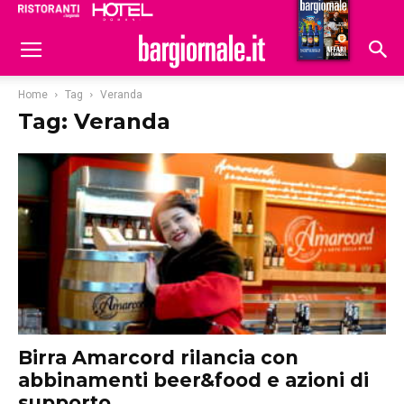
Ristoranti
Hoteldomani
Home
Tag
Veranda
Tag: Veranda
Birra Amarcord rilancia con
abbinamenti beer&food e azioni di
supporto