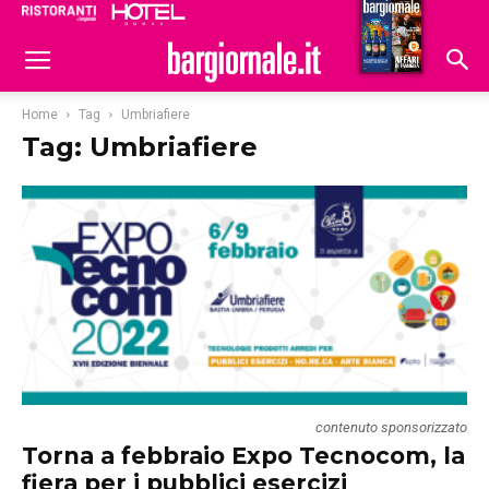
Ristoranti
Hoteldomani
Home
Tag
Umbriafiere
Tag: Umbriafiere
contenuto sponsorizzato
Torna a febbraio Expo Tecnocom, la
fiera per i pubblici esercizi