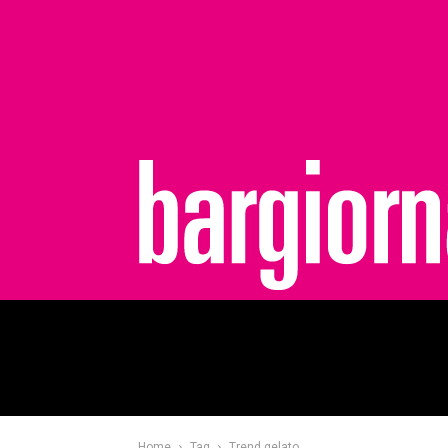
bargiornale
Home
Tag
Trend gelato