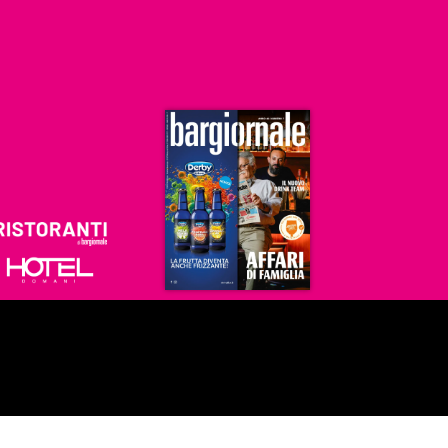
Ristoranti
Hoteldomani