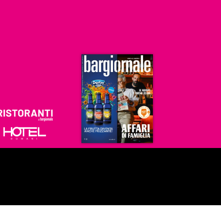
Ristoranti
Hoteldomani