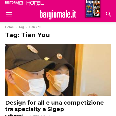
Ristoranti
Hoteldomani
Home
Tag
Tian You
Tag: Tian You
Design for all e una competizione
tra specialty a Sigep