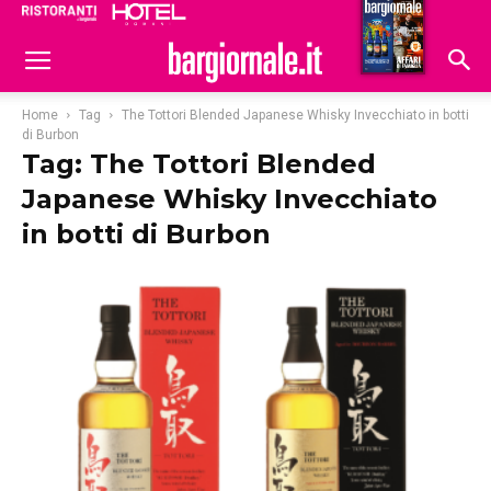
Ristoranti
Hoteldomani
Home
Tag
The Tottori Blended Japanese Whisky Invecchiato in botti
di Burbon
Tag: The Tottori Blended
Japanese Whisky Invecchiato
in botti di Burbon