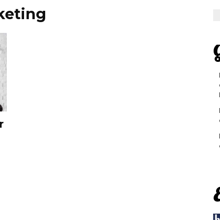
keting
G
r