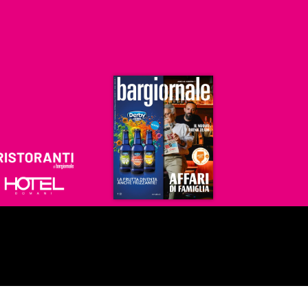
Ristoranti
Hoteldomani