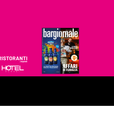
Ristoranti
Hoteldomani