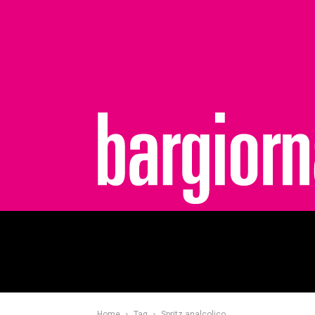
bargiornale
Home
Tag
Spritz analcolico