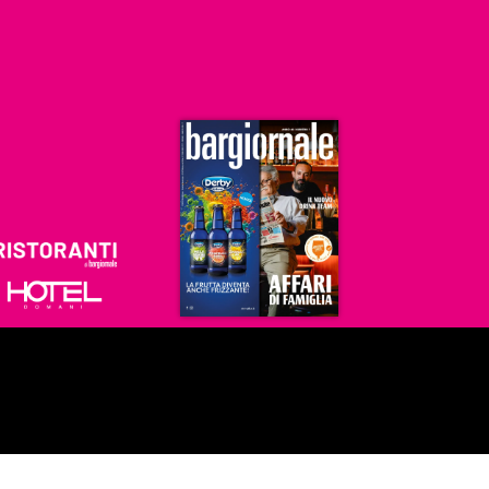
Ristoranti
Hoteldomani