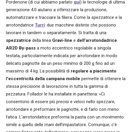
Pordenone (di cui abbiamo parlato
qui
) le tecnologie di ultima
generazione 4.0 aiutano a ottimizzare la produzione,
automatizzare e tracciare la filiera. Come la spezzatrice e la
arrotondatrice
Turri
: due macchine distinte che possono
lavorare in tandem o separatamente. Si tratta di una
spezzatrice
della linea
Gravi-line
e
dell’arrotondadrice
AR2D By-pass
a moto eccentrico regolabile a singola
testata, particolarmente indicata per arrotondare in modo
delicato pagnotte da un peso minimo di 200 g fino ad un
massimo di 4 kg. La possibilità di
regolare a piacimento
l'eccentricità della campana mobile
permette di ottenere la
stessa precisione di lavorazione in tutta la gamma di
pezzatura. Follador le ha installate in panetteria: «Ci
consentono di essere più precisi e veloci nello spezzare,
arrotondare e preformare le pagnotte, e di farlo con meno
fatica. L’arrotondatrice preforma la pasta con un movimento
simile a quello delle mani dell
’
impastatore. Comunque, c’è