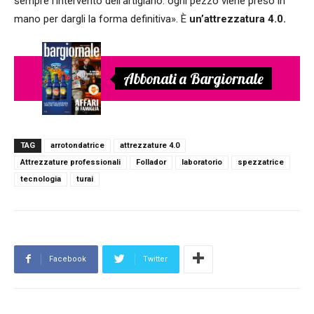
sempre l’intervento dell’artigiano: ogni pezzo viene preso in
mano per dargli la forma definitiva». È
un’attrezzatura 4.0.
Abbonati a Bargiornale
TAG
arrotondatrice
attrezzature 4.0
Attrezzature professionali
Follador
laboratorio
spezzatrice
tecnologia
turai
Facebook
Twitter