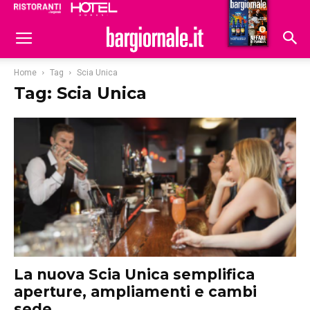
Ristoranti
Hoteldomani
Home
Tag
Scia Unica
Tag: Scia Unica
La nuova Scia Unica semplifica
aperture, ampliamenti e cambi
sede