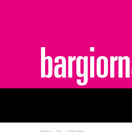
bargiornale
Home
Tag
Sale spray