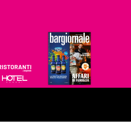
Ristoranti
Hoteldomani