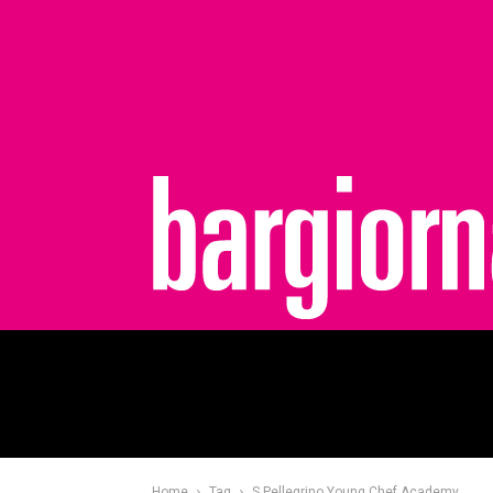
bargiornale
Home
Tag
S.Pellegrino Young Chef Academy