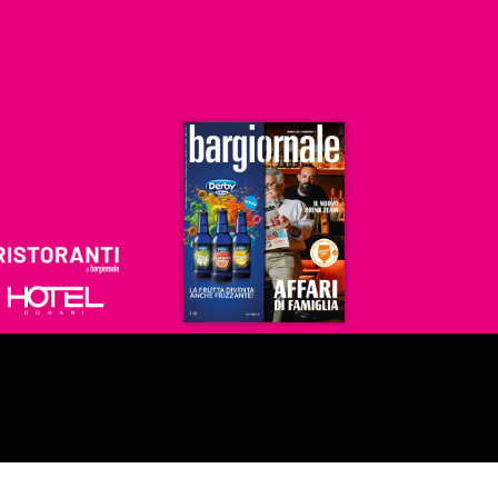
Ristoranti
Hoteldomani