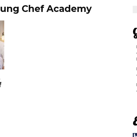
Young Chef Academy
G
t
f