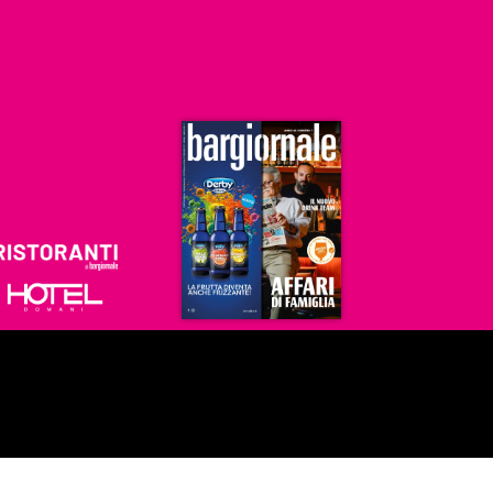
Ristoranti
Hoteldomani