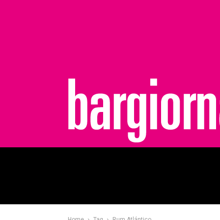
bargiornale
Home
Tag
Rum Atlántico