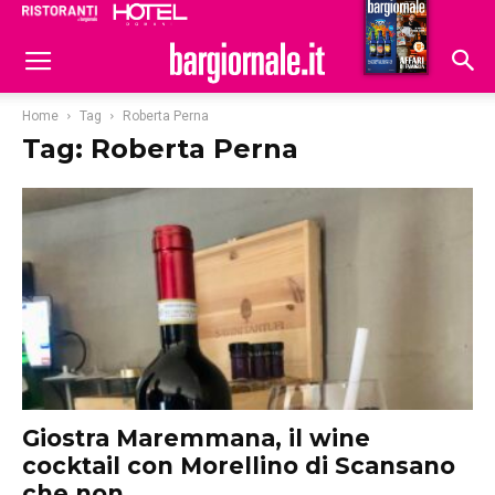
Ristoranti
Hoteldomani
Home
Tag
Roberta Perna
Tag: Roberta Perna
Giostra Maremmana, il wine
cocktail con Morellino di Scansano
che non...