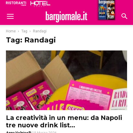
Ristoranti
Hoteldomani
Home
Tag
Randagi
Tag: Randagi
La creatività in un menu: da Napoli
tre nuove drink list...