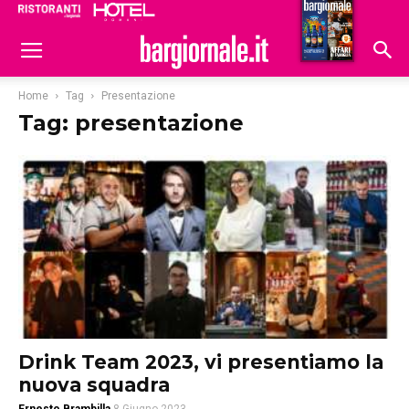
Ristoranti
Hoteldomani
Home
Tag
Presentazione
Tag: presentazione
Drink Team 2023, vi presentiamo la
nuova squadra