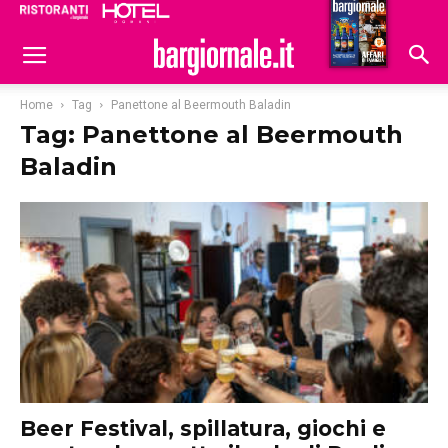
Ristoranti
Hoteldomani
Home
Tag
Panettone al Beermouth Baladin
Tag: Panettone al Beermouth
Baladin
Beer Festival, spillatura, giochi e