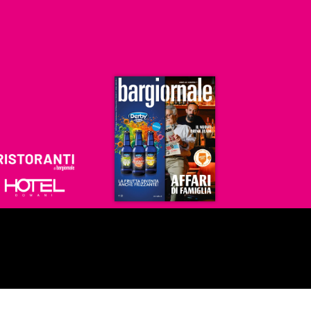
Ristoranti
Hoteldomani