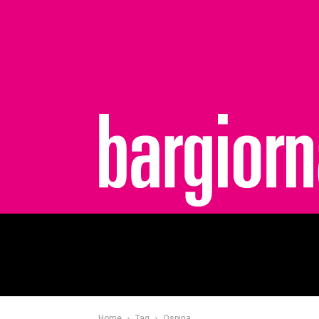
bargiornale
Home
Tag
Ospina