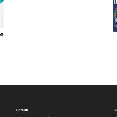
ve
Contatti
Te