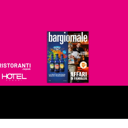
Ristoranti
Hoteldomani