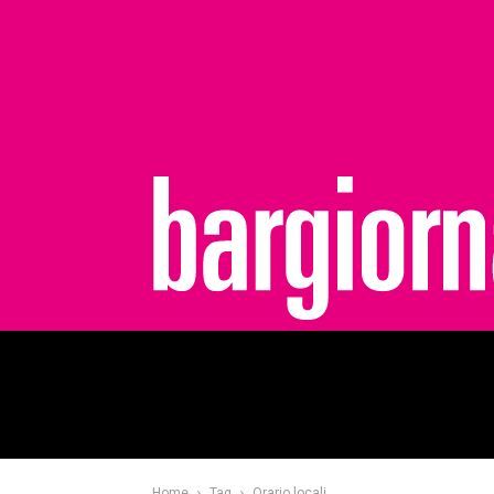
bargiornale
Home
Tag
Orario locali