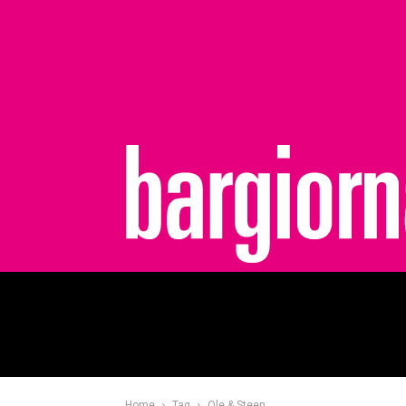
bargiornale
Home
Tag
Ole & Steen