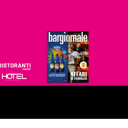
Ristoranti
Hoteldomani