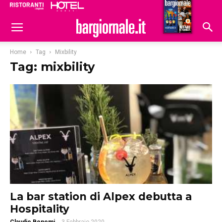
Ristoranti
Hoteldomani
Home
Tag
Mixbility
Tag: mixbility
La bar station di Alpex debutta a
Hospitality