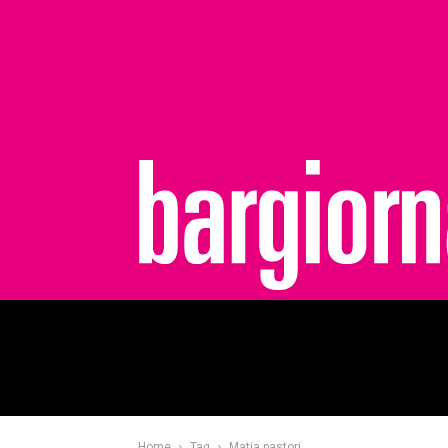
bargiornale
Home
Tag
Matia pastori