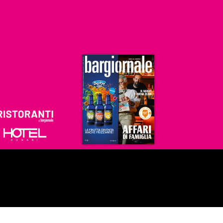
Ristoranti
Hoteldomani