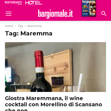
Ristoranti
Hoteldomani
Home
Tag
Maremma
Tag: Maremma
Giostra Maremmana, il wine
cocktail con Morellino di Scansano
che non...