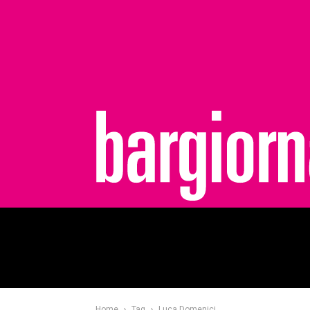
bargiornale
Home
Tag
Luca Domenici