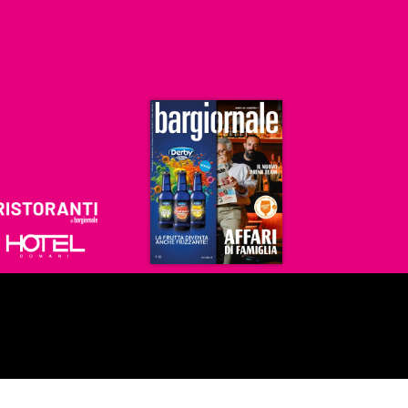
Ristoranti
Hoteldomani