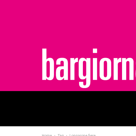
bargiornale
Home
Tag
Longarone fiere