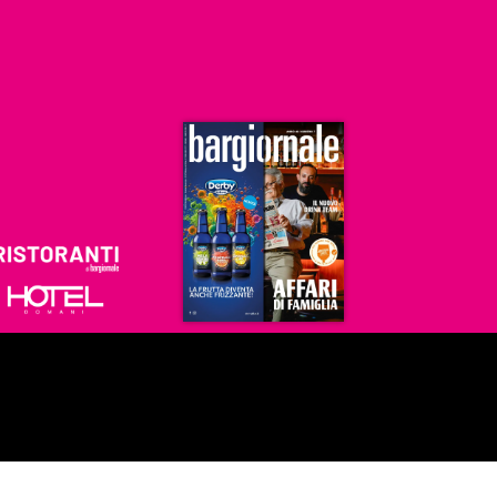
Ristoranti
Hoteldomani