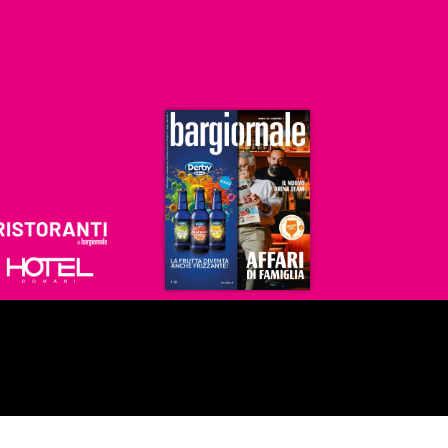
Ristoranti
Hoteldomani