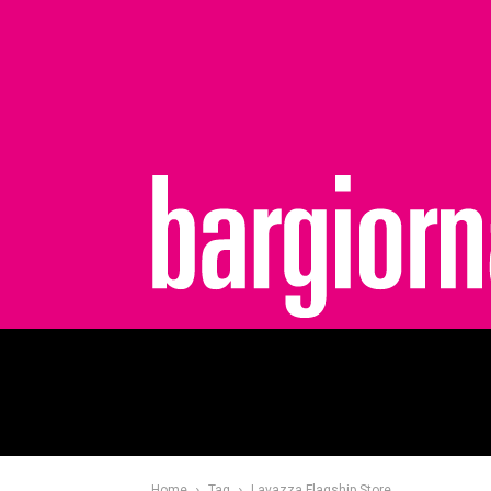
bargiornale
Home
Tag
Lavazza Flagship Store