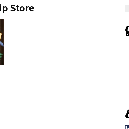
ip Store
G