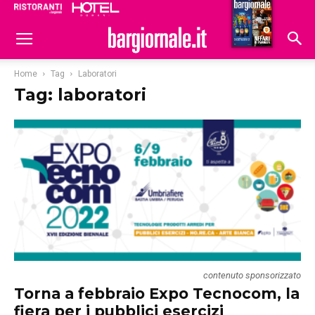
Ristoranti
Hoteldomani
Home
Tag
Laboratori
Tag: laboratori
contenuto sponsorizzato
Torna a febbraio Expo Tecnocom, la
fiera per i pubblici esercizi