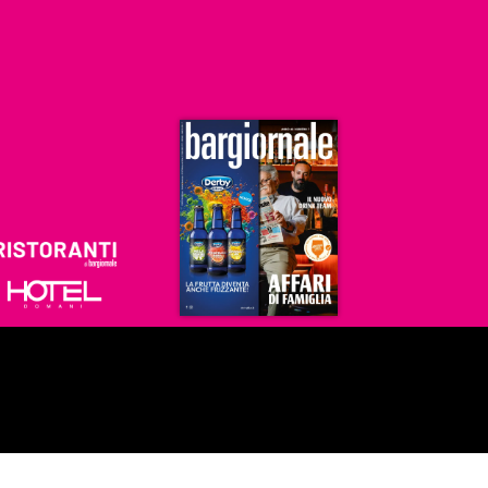
Ristoranti
Hoteldomani