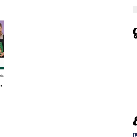
G
ato
,