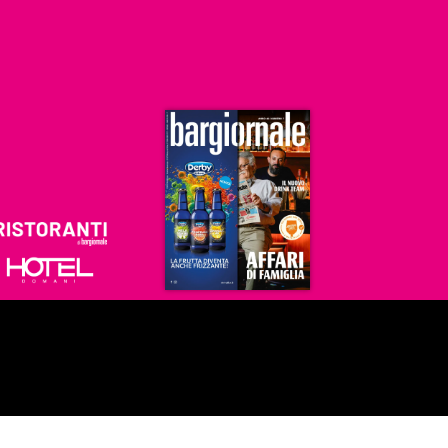
Ristoranti
Hoteldomani