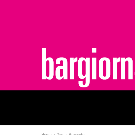
bargiornale
Home
Tag
Grosseto