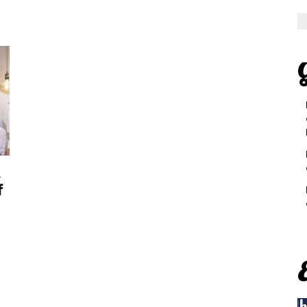
G
t
f