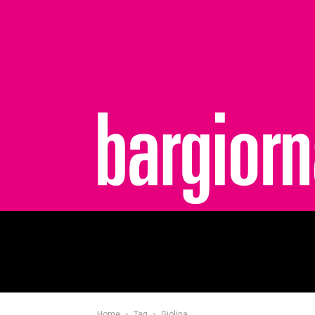
bargiornale
Home
Tag
Giolina