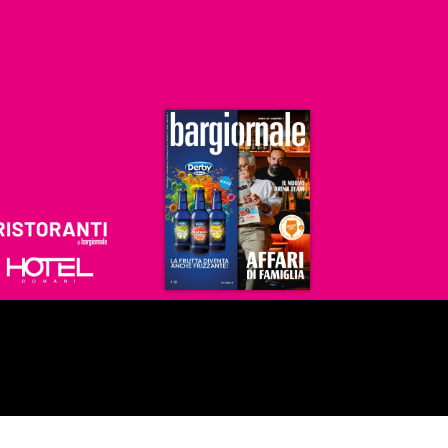
Ristoranti
Hoteldomani