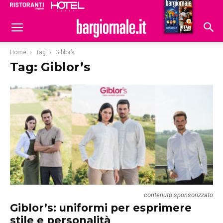
Ristoranti
Hoteldomani
Home
Tag
Giblor’s
Tag: Giblor’s
contenuto sponsorizzato
Giblor’s: uniformi per esprimere
stile e personalità