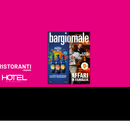
Ristoranti
Hoteldomani