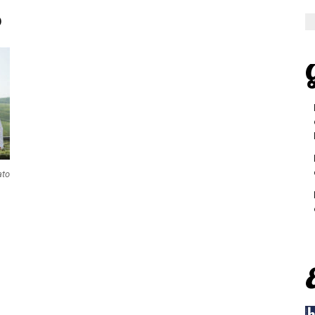
o
G
ato