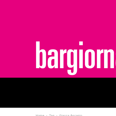
bargiornale
Home
Tag
Giacca Ascanio