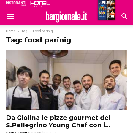
Ristoranti
Hoteldomani
Home
Tag
Food parinig
Tag: food parinig
Da Giolina le pizze gourmet dei
S.Pellegrino Young Chef con i...