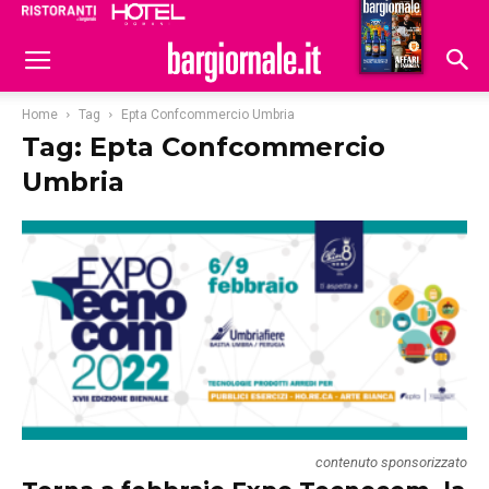
Ristoranti
Hoteldomani
Home
Tag
Epta Confcommercio Umbria
Tag: Epta Confcommercio
Umbria
contenuto sponsorizzato