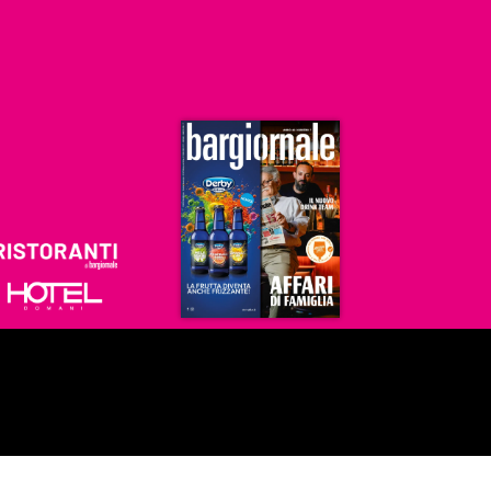
Ristoranti
Hoteldomani