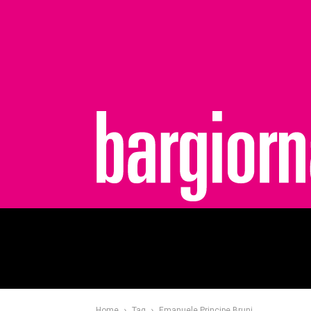
bargiornale
Home
Tag
Emanuele Principe Bruni