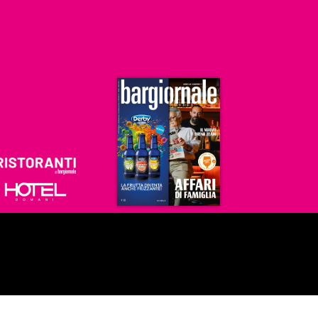
Ristoranti
Hoteldomani