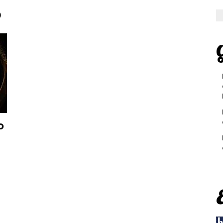
o
G
o