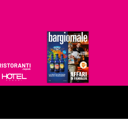
Ristoranti
Hoteldomani