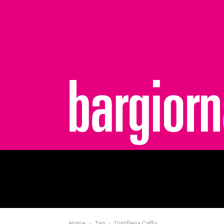
bargiornale
Home
Tag
Distilleria Caffo