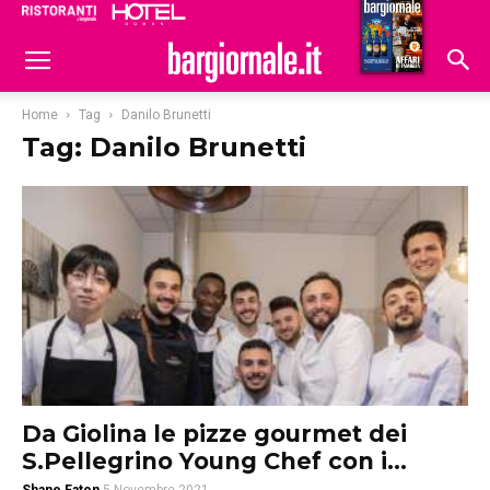
Ristoranti
Hoteldomani
Home
Tag
Danilo Brunetti
Tag: Danilo Brunetti
Da Giolina le pizze gourmet dei
S.Pellegrino Young Chef con i...