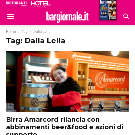
Ristoranti
Hoteldomani
Home
Tag
Dalla Lella
Tag: Dalla Lella
Birra Amarcord rilancia con
abbinamenti beer&food e azioni di
supporto