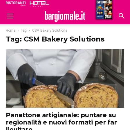
Ristoranti
Hoteldomani
Home
Tag
CSM Bakery Solutions
Tag: CSM Bakery Solutions
Panettone artigianale: puntare su
regionalità e nuovi formati per far
lievitare...